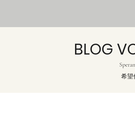
BLOG VO
Speran
希望