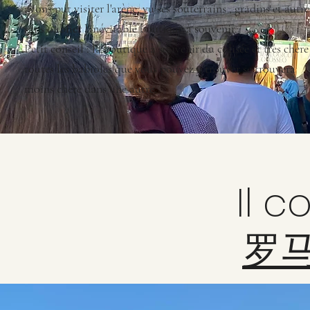
avons put visiter l'arène, vu ses souterrains , gradins et autre
sans oublier l'inévitable boutique à souvenir.
Petit conseil : la boutique à souvenir du colisée et très chère
toutes les babioles que vous pouvez y trouver se trouvera
moins chère dans une autre.
Il 
罗