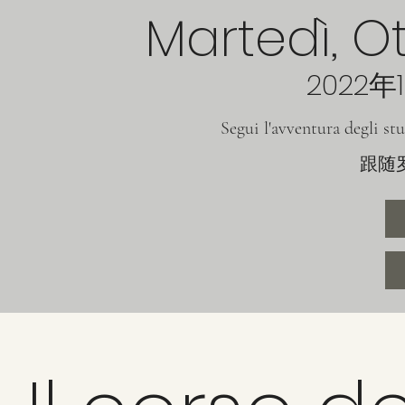
Martedì, O
2022年
Segui l'avventura degli st
跟随